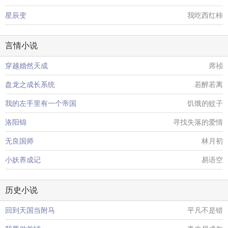
星辰变
我吃西红柿
言情小说
穿越婚然天成
席祯
盘龙之成长系统
若醉若离
我的左手里有一个帝国
饥饿的蚊子
洛阳锦
寻找失落的爱情
无良国师
林月初
小妖养成记
易语空
历史小说
回到天国当附马
平凡不是错