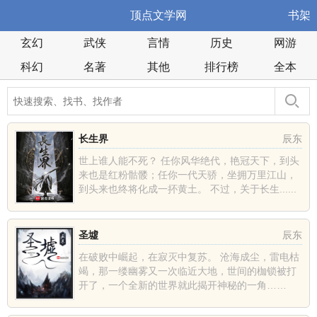
顶点文学网
书架
玄幻
武侠
言情
历史
网游
科幻
名著
其他
排行榜
全本
长生界
辰东
世上谁人能不死？ 任你风华绝代，艳冠天下，到头
来也是红粉骷髅；任你一代天骄，坐拥万里江山，
到头来也终将化成一抔黄土。 不过，关于长生......
圣墟
辰东
在破败中崛起，在寂灭中复苏。 沧海成尘，雷电枯
竭，那一缕幽雾又一次临近大地，世间的枷锁被打
开了，一个全新的世界就此揭开神秘的一角……
......