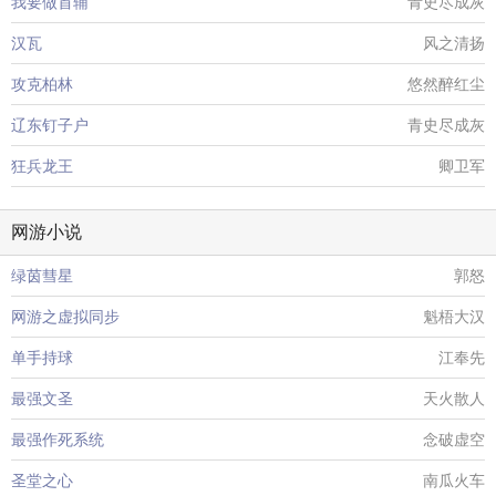
我要做首辅
青史尽成灰
汉瓦
风之清扬
攻克柏林
悠然醉红尘
辽东钉子户
青史尽成灰
狂兵龙王
卿卫军
网游小说
绿茵彗星
郭怒
网游之虚拟同步
魁梧大汉
单手持球
江奉先
最强文圣
天火散人
最强作死系统
念破虚空
圣堂之心
南瓜火车