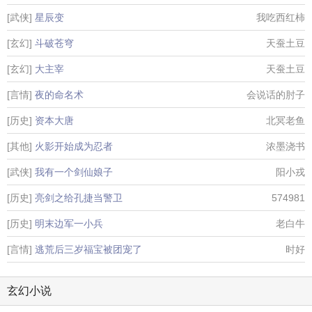
[武侠]
星辰变
我吃西红柿
[玄幻]
斗破苍穹
天蚕土豆
[玄幻]
大主宰
天蚕土豆
[言情]
夜的命名术
会说话的肘子
[历史]
资本大唐
北冥老鱼
[其他]
火影开始成为忍者
浓墨浇书
[武侠]
我有一个剑仙娘子
阳小戎
[历史]
亮剑之给孔捷当警卫
574981
[历史]
明末边军一小兵
老白牛
[言情]
逃荒后三岁福宝被团宠了
时好
玄幻小说