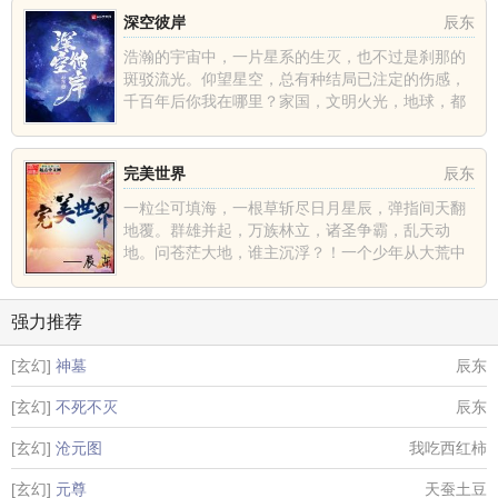
深空彼岸
辰东
浩瀚的宇宙中，一片星系的生灭，也不过是刹那的
斑驳流光。仰望星空，总有种结局已注定的伤感，
千百年后你我在哪里？家国，文明火光，地球，都
不过是深空中的一......
完美世界
辰东
一粒尘可填海，一根草斩尽日月星辰，弹指间天翻
地覆。群雄并起，万族林立，诸圣争霸，乱天动
地。问苍茫大地，谁主沉浮？！一个少年从大荒中
走出，一切从这里开......
强力推荐
[玄幻]
神墓
辰东
[玄幻]
不死不灭
辰东
[玄幻]
沧元图
我吃西红柿
[玄幻]
元尊
天蚕土豆