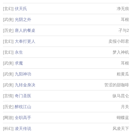
[玄幻]
伏天氏
净无痕
[武侠]
光阴之外
耳根
[历史]
唐人的餐桌
孑与2
[玄幻]
大奉打更人
卖报小郎君
[玄幻]
永生
梦入神机
[武侠]
求魔
耳根
[武侠]
九阳神功
粗黄瓜
[武侠]
九转金身决
苦涩的甜咖啡
[言情]
奇门圣医
纵马昆仑
[历史]
醉枕江山
月关
[网游]
全职高手
蝴蝶蓝
[科幻]
凌天传说
风凌天下