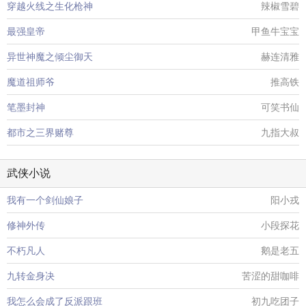
穿越火线之生化枪神
辣椒雪碧
最强皇帝
甲鱼牛宝宝
异世神魔之倾尘御天
赫连清雅
魔道祖师爷
推高铁
笔墨封神
可笑书仙
都市之三界赌尊
九指大叔
武侠小说
我有一个剑仙娘子
阳小戎
修神外传
小段探花
不朽凡人
鹅是老五
九转金身决
苦涩的甜咖啡
我怎么会成了反派跟班
初九吃团子