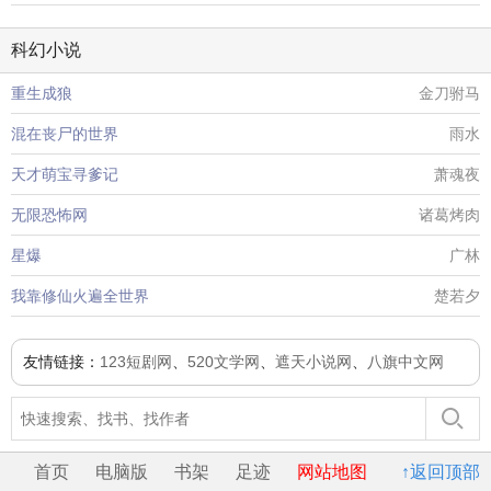
科幻小说
重生成狼
金刀驸马
混在丧尸的世界
雨水
天才萌宝寻爹记
萧魂夜
无限恐怖网
诸葛烤肉
星爆
广林
我靠修仙火遍全世界
楚若夕
友情链接：
123短剧网
、
520文学网
、
遮天小说网
、
八旗中文网
首页
电脑版
书架
足迹
网站地图
↑返回顶部