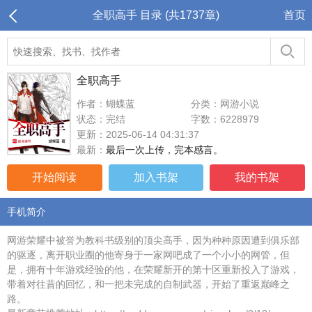
全职高手 目录 (共1737章)
首页
全职高手
作者：蝴蝶蓝
分类：网游小说
状态：完结
字数：6228979
更新：2025-06-14 04:31:37
最新：
最后一次上传，完本感言。
开始阅读
加入书架
我的书架
手机简介
网游荣耀中被誉为教科书级别的顶尖高手，因为种种原因遭到俱乐部
的驱逐，离开职业圈的他寄身于一家网吧成了一个小小的网管，但
是，拥有十年游戏经验的他，在荣耀新开的第十区重新投入了游戏，
带着对往昔的回忆，和一把未完成的自制武器，开始了重返巅峰之
路。