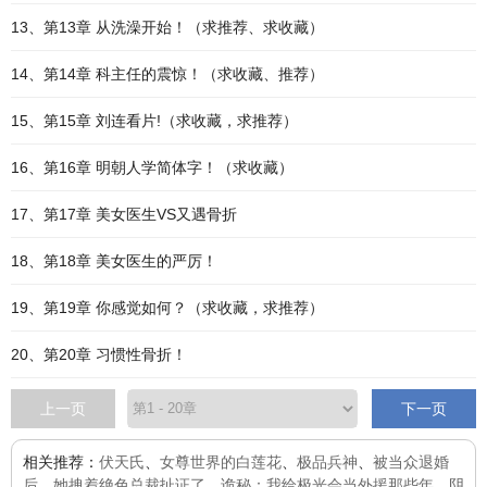
13、第13章 从洗澡开始！（求推荐、求收藏）
14、第14章 科主任的震惊！（求收藏、推荐）
15、第15章 刘连看片!（求收藏，求推荐）
16、第16章 明朝人学简体字！（求收藏）
17、第17章 美女医生VS又遇骨折
18、第18章 美女医生的严厉！
19、第19章 你感觉如何？（求收藏，求推荐）
20、第20章 习惯性骨折！
上一页
下一页
相关推荐：
伏天氏
、
女尊世界的白莲花
、
极品兵神
、
被当众退婚
后，她拽着绝色总裁扯证了
、
诡秘：我给极光会当外援那些年
、
阴