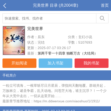
完美世界 目录 (共2004章)
首页
完美世界
作者：辰东
分类：玄幻小说
状态：完结
字数：5107693
更新：2025-07-17 03:26:17
最新：
第两千零一十四章 独断万古（大结局）
开始阅读
加入书架
我的书架
手机简介
一粒尘可填海，一根草斩尽日月星辰，弹指间天翻地覆。群雄并起，
万族林立，诸圣争霸，乱天动地。问苍茫大地，谁主沉浮？！一个少
年从大荒中走出，一切从这里开始……
最新章节推荐地址：https://m.ddwenxue.com/xiaoshuo/1/1911/