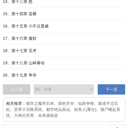
14、第十三章 怒
15、第十四章 蛮横
16、第十五章 小不点显威
17、第十六章 服软
18、第十七章 宝术
19、第十八章 山林暴动
20、第十九章 争夺
上一页
下一页
相关推荐：
都市之魔帝归来
、
国色芳华
、
仙路争锋
、
最渣不过坑
妃
、
异界大召唤系统
、
都市绝品真仙
、
病美人[重生]
、
僵尸崛起系
统
、
大神兵世界
、
未来接收器