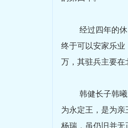
经过四年的休养
终于可以安家乐业
万，其驻兵主要在
韩健长子韩曦，
为永定王，是为亲
杨瑞，虽仍旧并无