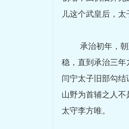
儿这个武皇后，太
承治初年，朝廷
稳，直到承治三年
闫宁太子旧部勾结
山野为首辅之人不
太守李方唯。