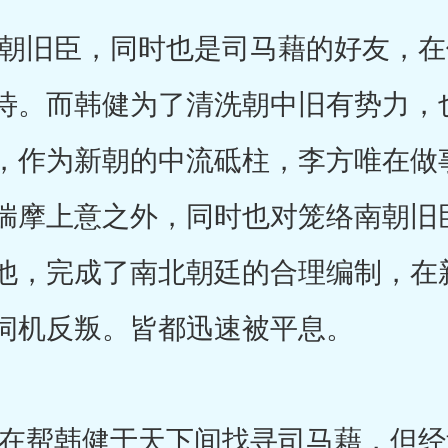
旧臣，同时也是司马藉的好友，在
待。而韩健为了清洗朝中旧有势力，
，作为新朝的中流砥柱，李方唯在做
揣摩上意之外，同时也对笼络南朝旧
他，完成了南北朝廷的合理编制，在
伺机反叛。皆都迅速被平息。
帮韩健于天下间找寻司马藉，但经