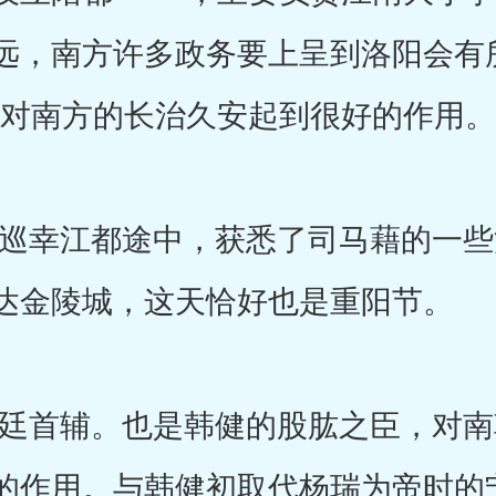
远，南方许多政务要上呈到洛阳会有
话，会对南方的长治久安起到很好的作用。
幸江都途中，获悉了司马藉的一些
达金陵城，这天恰好也是重阳节。
首辅。也是韩健的股肱之臣，对南
的作用。与韩健初取代杨瑞为帝时的