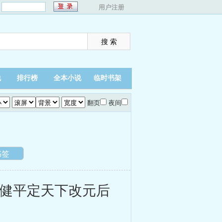
：
用户注册
说
排行榜
全本小说
临时书架
翻页
夜间
书签
健平定天下改元后