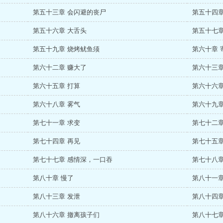
第五十三章 会闪避的丧尸
第五十四章
第五十六章 大舌头
第五十七章
第五十九章 烧烤鱿鱼须
第六十章 
第六十二章 赚大了
第六十三章
第六十五章 打算
第六十六章
第六十八章 雾气
第六十九章
第七十一章 求变
第七十二章
第七十四章 再见
第七十五章
第七十七章 感情深，一口吞
第七十八章
第八十章 慢了
第八十一章
第八十三章 发泄
第八十四章
第八十六章 撤离孩子们
第八十七章