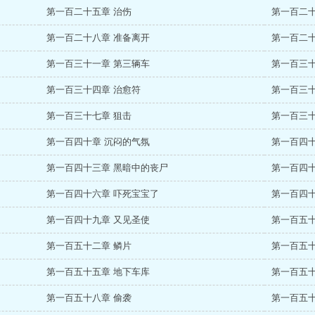
第一百二十五章 治伤
第一百二十
第一百二十八章 准备离开
第一百二十
第一百三十一章 第三辆车
第一百三十
第一百三十四章 治愈符
第一百三十
第一百三十七章 狙击
第一百三十
第一百四十章 沉闷的气氛
第一百四十
第一百四十三章 黑暗中的丧尸
第一百四十
第一百四十六章 吓死宝宝了
第一百四
第一百四十九章 又见圣使
第一百五十
第一百五十二章 鳞片
第一百五十
第一百五十五章 地下车库
第一百五十
第一百五十八章 偷袭
第一百五十