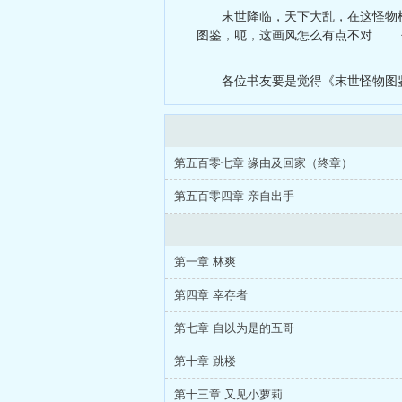
末世降临，天下大乱，在这怪物
图鉴，呃，这画风怎么有点不对…… 书
各位书友要是觉得《末世怪物图
第五百零七章 缘由及回家（终章）
第五百零四章 亲自出手
第一章 林爽
第四章 幸存者
第七章 自以为是的五哥
第十章 跳楼
第十三章 又见小萝莉