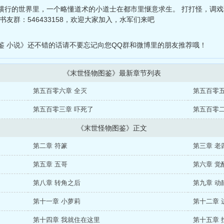
横行的世界里，一个略懂道术的小道士在都市里惬意求生。 打打怪，调
友群：546433158，欢迎大家加入，水军们来吧
鉴 小说》还不错的话请不要忘记向您QQ群和微博里的朋友推荐哦！
《末世怪物图鉴》最新章节列表
第五百零六章 全灭
第五百零五
第五百零三章 吓死了
第五百零二
《末世怪物图鉴》正文
第二章 符篆
第三章 老
第五章 五哥
第六章 觉
第八章 转角之后
第九章 动
第十一章 小萝莉
第十二章 
第十四章 我就住在这里
第十五章 