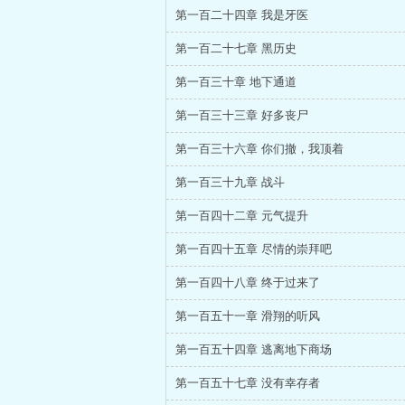
第一百二十四章 我是牙医
第一百二十七章 黑历史
第一百三十章 地下通道
第一百三十三章 好多丧尸
第一百三十六章 你们撤，我顶着
第一百三十九章 战斗
第一百四十二章 元气提升
第一百四十五章 尽情的崇拜吧
第一百四十八章 终于过来了
第一百五十一章 滑翔的听风
第一百五十四章 逃离地下商场
第一百五十七章 没有幸存者