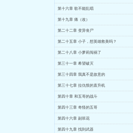
第十六章 歌不能乱唱
第十九章 痛（改）
第二十二章 变异丧尸
第二十五章 小子，想英雄救美吗？
第二十八章 小萝莉闯祸了
第三十一章 希望破灭
第三十四章 我真不是故意的
第三十七章 拉仇恨的直升机
第四十章 和五哥的战斗
第四十三章 奇怪的五哥
第四十六章 副班花
第四十九章 找到武器