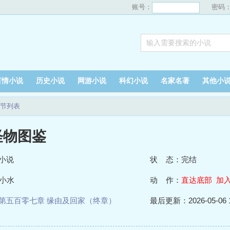
账号：
密码
言情小说
历史小说
网游小说
科幻小说
名家名著
其他小
节列表
怪物图鉴
小说
状 态：完结
小水
动 作：
直达底部
加
第五百零七章 缘由及回家（终章）
最后更新：2026-05-06 1