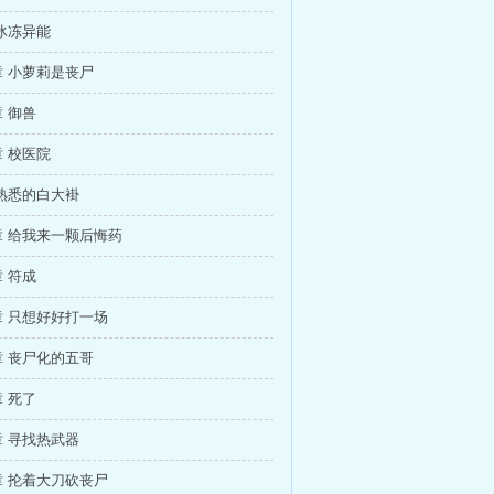
冰冻异能
 小萝莉是丧尸
 御兽
 校医院
熟悉的白大褂
 给我来一颗后悔药
 符成
 只想好好打一场
 丧尸化的五哥
 死了
 寻找热武器
 抡着大刀砍丧尸