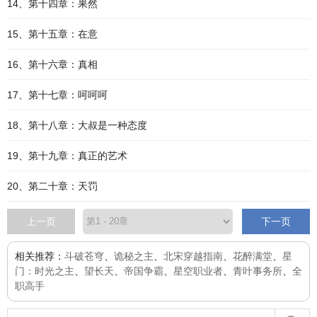
14、第十四章：果然
15、第十五章：在意
16、第十六章：真相
17、第十七章：呵呵呵
18、第十八章：大叔是一种态度
19、第十九章：真正的艺术
20、第二十章：天罚
上一页
下一页
相关推荐：
斗破苍穹
、
诡秘之主
、
北宋穿越指南
、
花醉满堂
、
星
门：时光之主
、
望长天
、
帝国争霸
、
星空职业者
、
青叶事务所
、
全
职高手