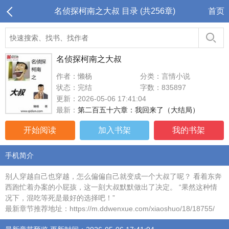
名侦探柯南之大叔 目录 (共256章)
首页
名侦探柯南之大叔
作者：懒杨
分类：言情小说
状态：完结
字数：835897
更新：2026-05-06 17:41:04
最新：
第二百五十六章：我回来了（大结局）
开始阅读
加入书架
我的书架
手机简介
别人穿越自己也穿越，怎么偏偏自己就变成一个大叔了呢？ 看着东奔
西跑忙着办案的小屁孩，这一刻大叔默默做出了决定。 “果然这种情
况下，混吃等死是最好的选择吧！”
最新章节推荐地址：https://m.ddwenxue.com/xiaoshuo/18/18755/