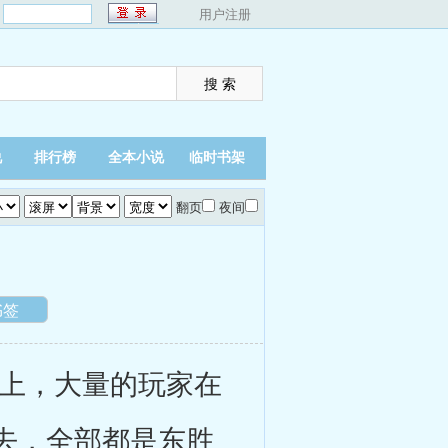
：
用户注册
说
排行榜
全本小说
临时书架
翻页
夜间
书签
上，大量的玩家在
去，全部都是东胜