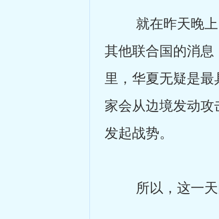
就在昨天晚上，
其他联合国的消息
里，华夏无疑是最
家会从边境发动攻
发起战势。
所以，这一天的