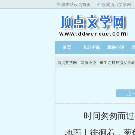
将本站设为首页
收藏顶点文学网
首页
玄幻小说
武侠小说
顶点文学网
-
网游小说
-
重生之封神演义最新
上
时间匆匆而过，
地面上徘徊着，葱