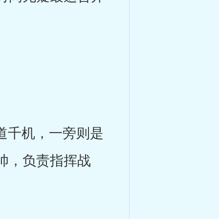
道千机，一旁则是
帅，负责指挥战