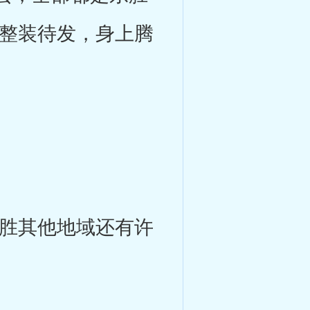
个整装待发，身上腾
胜其他地域还有许