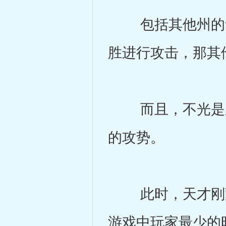
包括其他州的华
胜进行攻击，那其
而且，不光是东
的攻势。
此时，天才刚蒙
游戏中玩家最少的