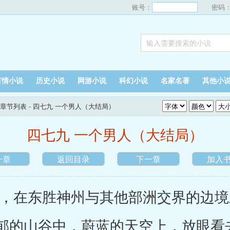
账号：
密码
言情小说
历史小说
网游小说
科幻小说
名家名著
其他小
章节列表
- 四七九 一个男人（大结局）
四七九 一个男人（大结局）
一章
返回目录
下一章
加入
在东胜神州与其他部洲交界的边境
郁的山谷中，蔚蓝的天空上，放眼看