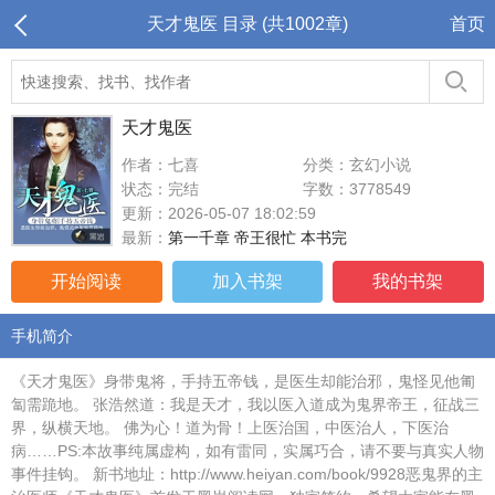
天才鬼医 目录 (共1002章)
首页
天才鬼医
作者：七喜
分类：玄幻小说
状态：完结
字数：3778549
更新：2026-05-07 18:02:59
最新：
第一千章 帝王很忙 本书完
开始阅读
加入书架
我的书架
手机简介
《天才鬼医》身带鬼将，手持五帝钱，是医生却能治邪，鬼怪见他匍
匐需跪地。 张浩然道：我是天才，我以医入道成为鬼界帝王，征战三
界，纵横天地。 佛为心！道为骨！上医治国，中医治人，下医治
病……PS:本故事纯属虚构，如有雷同，实属巧合，请不要与真实人物
事件挂钩。 新书地址：http://www.heiyan.com/book/9928恶鬼界的主