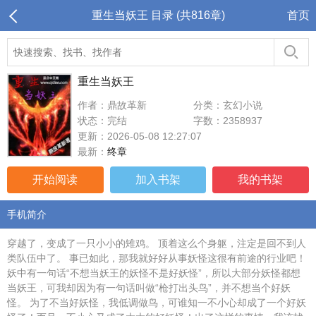
重生当妖王 目录 (共816章)
首页
重生当妖王
作者：鼎故革新
分类：玄幻小说
状态：完结
字数：2358937
更新：2026-05-08 12:27:07
最新：
终章
开始阅读
加入书架
我的书架
手机简介
穿越了，变成了一只小小的雉鸡。 顶着这么个身躯，注定是回不到人
类队伍中了。 事已如此，那我就好好从事妖怪这很有前途的行业吧！
妖中有一句话“不想当妖王的妖怪不是好妖怪”，所以大部分妖怪都想
当妖王，可我却因为有一句话叫做“枪打出头鸟”，并不想当个好妖
怪。 为了不当好妖怪，我低调做鸟，可谁知一不小心却成了一个好妖