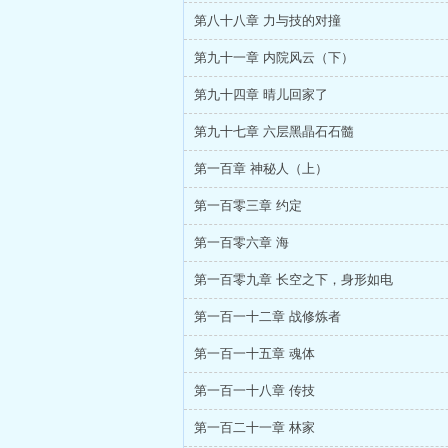
第八十八章 力与技的对撞
第九十一章 内院风云（下）
第九十四章 晴儿回家了
第九十七章 六层黑晶石石髓
第一百章 神秘人（上）
第一百零三章 约定
第一百零六章 海
第一百零九章 长空之下，身形如电
第一百一十二章 战修炼者
第一百一十五章 魂体
第一百一十八章 传技
第一百二十一章 林家