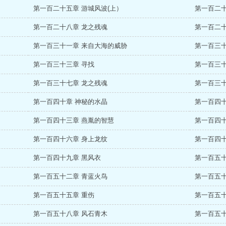
第一百二十五章 游城风波(上）
第一百二十
第一百二十八章 龙之残魂
第一百二十
第一百三十一章 来自大海的威胁
第一百三十
第一百三十三章 寻找
第一百三十
第一百三十七章 龙之残魂
第一百三十
第一百四十章 神秘的水晶
第一百四十
第一百四十三章 燕胤的智慧
第一百四
第一百四十六章 身上龙纹
第一百四十
第一百四十九章 黑风衣
第一百五十
第一百五十二章 青蓝火鸟
第一百五十
第一百五十五章 重伤
第一百五十
第一百五十八章 风石青木
第一百五十