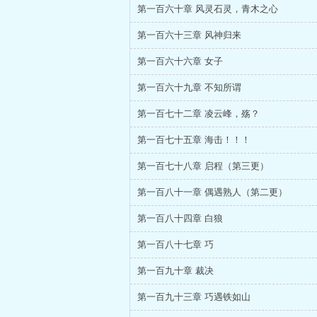
第一百六十章 风灵石灵，青木之心
第一百六十三章 风神归来
第一百六十六章 女子
第一百六十九章 不知所谓
第一百七十二章 凌云峰，殇？
第一百七十五章 海击！！！
第一百七十八章 启程（第三更）
第一百八十一章 偶遇熟人（第二更）
第一百八十四章 白狼
第一百八十七章 巧
第一百九十章 裁决
第一百九十三章 巧遇铁如山