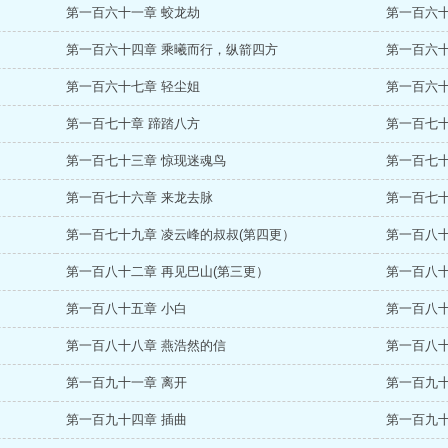
第一百六十一章 蛟龙劫
第一百六十
第一百六十四章 乘曦而行，纵箭四方
第一百六十
第一百六十七章 轻尘姐
第一百六十
第一百七十章 蹄踏八方
第一百七十
第一百七十三章 惊现迷魂鸟
第一百七十
第一百七十六章 来龙去脉
第一百七十
第一百七十九章 凌云峰的叔叔(第四更）
第一百八十
第一百八十二章 再见巴山(第三更）
第一百八十
第一百八十五章 小白
第一百八十
第一百八十八章 燕浩然的信
第一百八十
第一百九十一章 离开
第一百九十
第一百九十四章 插曲
第一百九十