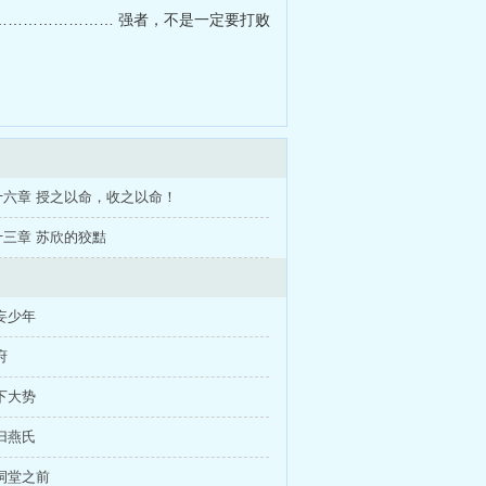
…………………… 强者，不是一定要打败
十六章 授之以命，收之以命！
三章 苏欣的狡黠
妄少年
府
下大势
归燕氏
祠堂之前