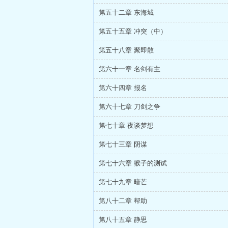
第五十二章 东海城
第五十五章 冲突（中）
第五十八章 聚即散
第六十一章 名剑有主
第六十四章 报名
第六十七章 刀剑之争
第七十章 夜谈梦想
第七十三章 阴谋
第七十六章 猴子的测试
第七十九章 暗芒
第八十二章 帮助
第八十五章 静思