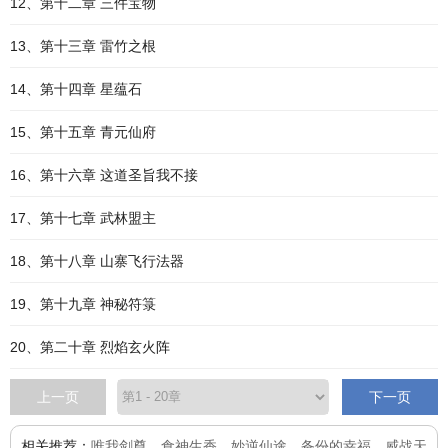
12、第十二章 三件宝物
13、第十三章 雷竹之根
14、第十四章 星蕴石
15、第十五章 青元仙府
16、第十六章 这道圣旨我不接
17、第十七章 武林盟主
18、第十八章 山寨飞行法器
19、第十九章 神秘符箓
20、第二十章 烈焰玄火阵
上一页
下一页
相关推荐：
唯我剑尊
、
食神生香
、
妙逆仙途
、
备份的幸福
、
威战天