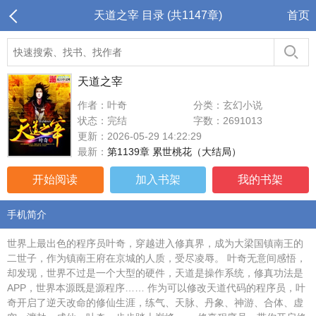
天道之宰 目录 (共1147章)
首页
天道之宰
作者：叶奇
分类：玄幻小说
状态：完结
字数：2691013
更新：2026-05-29 14:22:29
最新：
第1139章 累世桃花（大结局）
开始阅读
加入书架
我的书架
手机简介
世界上最出色的程序员叶奇，穿越进入修真界，成为大梁国镇南王的
二世子，作为镇南王府在京城的人质，受尽凌辱。 叶奇无意间感悟，
却发现，世界不过是一个大型的硬件，天道是操作系统，修真功法是
APP，世界本源既是源程序…… 作为可以修改天道代码的程序员，叶
奇开启了逆天改命的修仙生涯，练气、天脉、丹象、神游、合体、虚