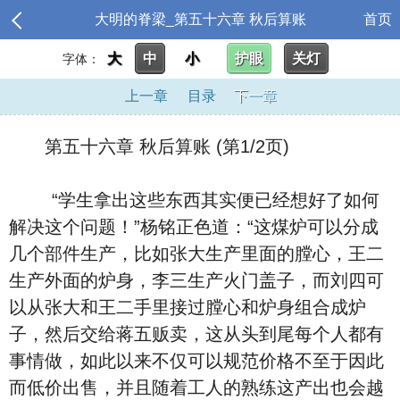
大明的脊梁_第五十六章 秋后算账
首页
大
中
小
护眼
关灯
字体：
上一章
目录
下一章
第五十六章 秋后算账 (第1/2页)
“学生拿出这些东西其实便已经想好了如何
解决这个问题！”杨铭正色道：“这煤炉可以分成
几个部件生产，比如张大生产里面的膛心，王二
生产外面的炉身，李三生产火门盖子，而刘四可
以从张大和王二手里接过膛心和炉身组合成炉
子，然后交给蒋五贩卖，这从头到尾每个人都有
事情做，如此以来不仅可以规范价格不至于因此
而低价出售，并且随着工人的熟练这产出也会越