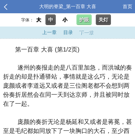
大明的脊梁_第一百章 大喜
首页
大
中
小
护眼
关灯
字体：
上一章
目录
下一章
第一百章 大喜 (第1/2页)
遂州的奏报走的是八百里加急，而洪城的奏
折走的却是扑通驿站，事情就是这么巧，无论是
庞颜或者李道远又或者是三位阁老都不会想到两
份奏折居然会在同一天到达京师，并且被同时放
在了一起。
庞颜的奏折无论是杨延和又或者是蒋冕，甚
至是毛纪都如同放下了一块胸口的大石，至少西