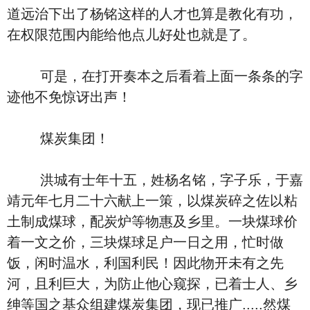
道远治下出了杨铭这样的人才也算是教化有功，
在权限范围内能给他点儿好处也就是了。
可是，在打开奏本之后看着上面一条条的字
迹他不免惊讶出声！
煤炭集团！
洪城有士年十五，姓杨名铭，字子乐，于嘉
靖元年七月二十六献上一策，以煤炭碎之佐以粘
土制成煤球，配炭炉等物惠及乡里。一块煤球价
着一文之价，三块煤球足户一日之用，忙时做
饭，闲时温水，利国利民！因此物开未有之先
河，且利巨大，为防止他心窥探，已着士人、乡
绅等国之基众组建煤炭集团，现已推广.....然煤