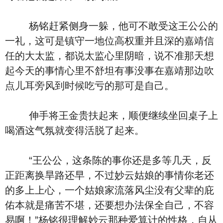
杨铭赶紧侧身一躲，他可不敢受这王公公的
一礼，这可是镇守一地位高权重并且深的嘉靖信
任的大太监，都说太监心里阴暗，说不准那天想
起今天的事情心里不舒坦有事没事在嘉靖那边吹
点儿耳旁风到时候吃亏的那可是自己。
伸手将王金贵扶起来，顺便继续坐回桌子上
喝酒这气氛就变得活脱了起来。
“王公公，这条陈的事你还是多等几天，反
正距离换旱路还早，不过妙云姑娘的事情你老还
的多上上心，一个姑娘家流落风尘没有父辈的庇
佑本就是痛苦不堪，还要想办法保全自己，不容
易啊！”杨铭很理解妙云那种爱算计的性格，自从