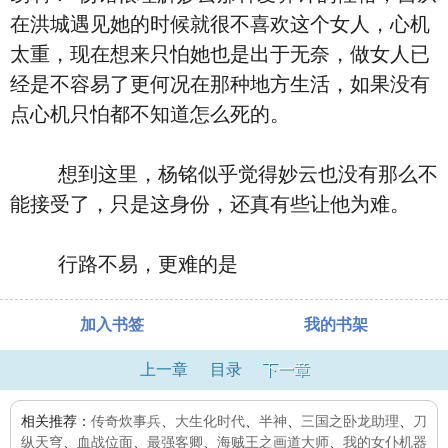
在洪城遇见她的时候就很不喜欢这个女人，心机
太重，现在想来只怕她也是出于无奈，做女人已
经是不容易了更何况在那种地方生活，如果没有
点心机只怕都不知道怎么死的。
想到这里，杨铭似乎觉得妙云也没有那么不
能接受了，只是这身份，还真有些让他为难。
行路不易，更难的是
加入书签
我的书架
上一章
目录
下一章
相关推荐：
传奇炊事兵
、
大生化时代
、
半神
、
三国之卧龙助理
、
刀
纵天穹
、
血战位面
、
最强客卿
、
海贼王之画道大师
、
我的女仆机器