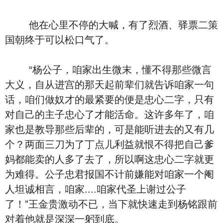
他在心里不停的大喊，有了烈酒、驿票二策
国朝终于可以松口气了。
“杨公子，咱家出生微末，懂不得那些微言
大义，自从进宫的那天起前辈们就告诉咱家一句
话，咱们做奴才的最紧要的便是忠心二字，只有
对自己的主子忠心了才能活命。这许多年了，咱
家也是教导那些后辈的，可是能听进去的又有几
个？两面三刀为了丁点儿利益就恨不得把自己爹
妈都能卖的人多了去了，所以啊这忠心二字就更
为难得。公子忠君报国不计前嫌能对咱家一个阉
人坦诚相言，咱家....咱家代圣上谢过公子
了！”王金贵激动不已，当下就快速走到杨铭跟前
对着他就是深深一躬到底。