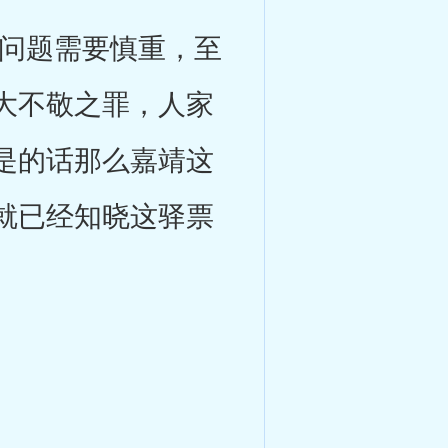
问题需要慎重，至
大不敬之罪，人家
是的话那么嘉靖这
就已经知晓这驿票
。