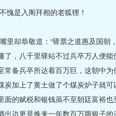
愧是入阁拜相的老狐狸！
里却恭敬道：“驿票之道惠及国朝，
懂了，八千里驿站不过兵卒万人便能
至常备兵卒所达着百万巨，这朝中为
煤炭加上了黄土做了个煤炭炉子就可
里面的赋税和银钱虽不至朝廷富裕也
酒出边更是换来一年数百万两银子的