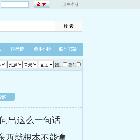
：
用户注册
说
排行榜
全本小说
临时书架
翻页
夜间
书签
问出这么一句话
东西就根本不能拿