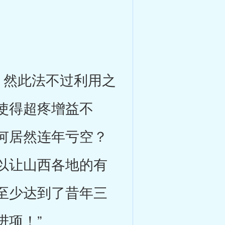
然此法不过利用之
使得超疼增益不
何居然连年亏空？
以让山西各地的有
至少达到了昔年三
进项！”