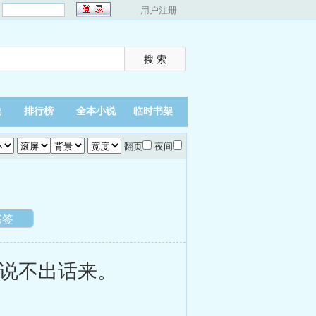
：
用户注册
说
排行榜
全本小说
临时书架
翻页
夜间
书签
说不出话来。