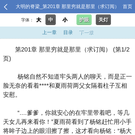
大明的脊梁_第201章 那里穷就是那里（求订阅）
首页
大
中
小
护眼
关灯
字体：
上一章
目录
下一章
第201章 那里穷就是那里（求订阅） (第1/2
页)
杨铭自然不知道牢头两人的聊天，而是正一
脸无奈的看着****和夏雨荷两父女隔着柱子互相
安慰。
“....爹爹，你就安心的在牢里带着吧，等几
天女儿再来看你！”夏雨荷看到了杨铭赶忙用小手
将眸子边上的眼泪擦了擦，这才看向杨铭：“杨大