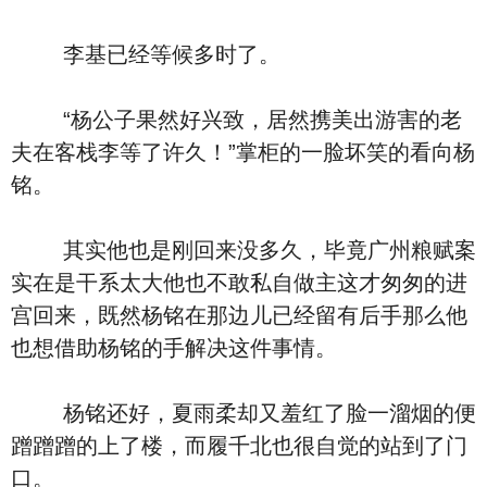
李基已经等候多时了。
“杨公子果然好兴致，居然携美出游害的老
夫在客栈李等了许久！”掌柜的一脸坏笑的看向杨
铭。
其实他也是刚回来没多久，毕竟广州粮赋案
实在是干系太大他也不敢私自做主这才匆匆的进
宫回来，既然杨铭在那边儿已经留有后手那么他
也想借助杨铭的手解决这件事情。
杨铭还好，夏雨柔却又羞红了脸一溜烟的便
蹭蹭蹭的上了楼，而履千北也很自觉的站到了门
口。