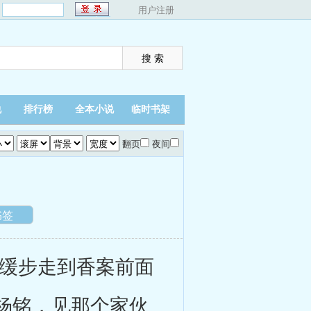
：
用户注册
说
排行榜
全本小说
临时书架
翻页
夜间
书签
缓步走到香案前面
杨铭，见那个家伙