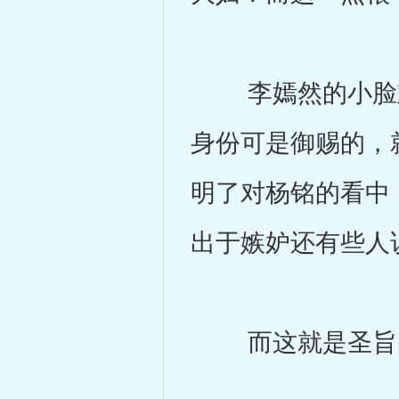
李嫣然的小脸难
身份可是御赐的，
明了对杨铭的看中
出于嫉妒还有些人
而这就是圣旨