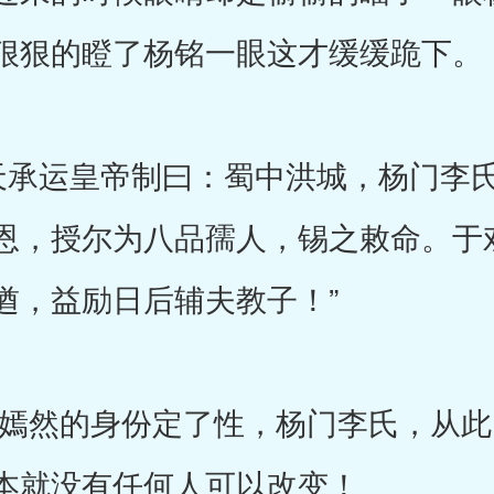
狠狠的瞪了杨铭一眼这才缓缓跪下。
承运皇帝制曰：蜀中洪城，杨门李氏
恩，授尔为八品孺人，锡之敕命。于
遒，益励日后辅夫教子！”
然的身份定了性，杨门李氏，从此
本就没有任何人可以改变！