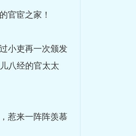
的官宦之家！
过小吏再一次颁发
正儿八经的官太太
，惹来一阵阵羡慕