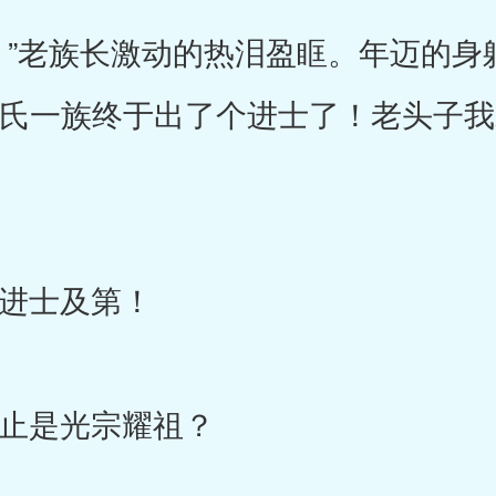
老族长激动的热泪盈眶。年迈的身
杨氏一族终于出了个进士了！老头子
进士及第！
是光宗耀祖？