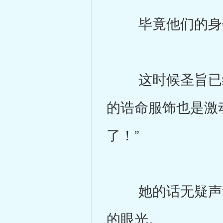
毕竟他们的身份
这时候圣旨已经
的诰命服饰也是激
了！”
她的话无疑声音
的眼光。