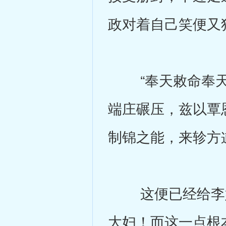
政对着自己笑便又
“奉天敕命奉天
端庄碾压，兹以覃
制锦之能，来轸方
这便已经给李嫣
大妇！而这一点根