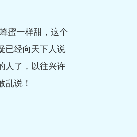
蜂蜜一样甜，这个
疑已经向天下人说
的人了，以往兴许
敢乱说！