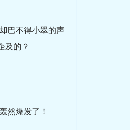
却巴不得小翠的声
企及的？
轰然爆发了！