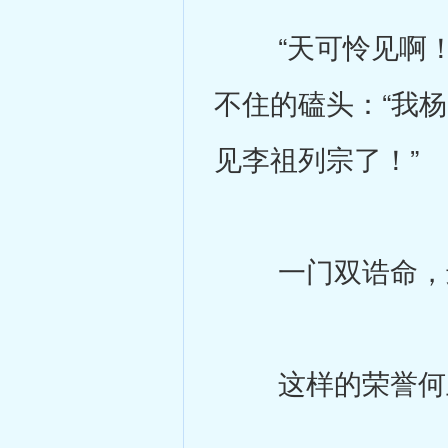
“天可怜见啊！”
不住的磕头：“我
见李祖列宗了！”
一门双诰命，
这样的荣誉何止