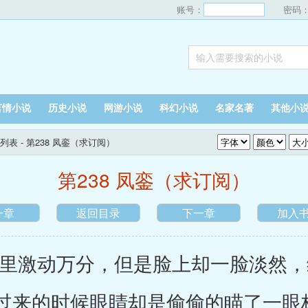
账号：
密码
言情小说
历史小说
网游小说
科幻小说
名家名著
其他小
列表
- 第238 凤銮（求订阅）
第238 凤銮（求订阅）
一章
返回目录
下一章
加入
激动万分，但是脸上却一脸淡然，
过来的时候眼睛却是偷偷的瞄了一眼