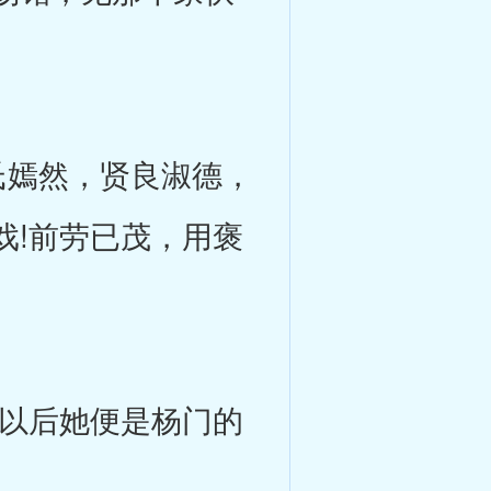
嫣然，贤良淑德，
戏!前劳已茂，用褒
以后她便是杨门的