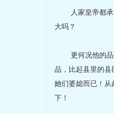
人家皇帝都承认
大吗？
更何况他的品阶
品，比起县里的县
她们婆媳而已！从
下！