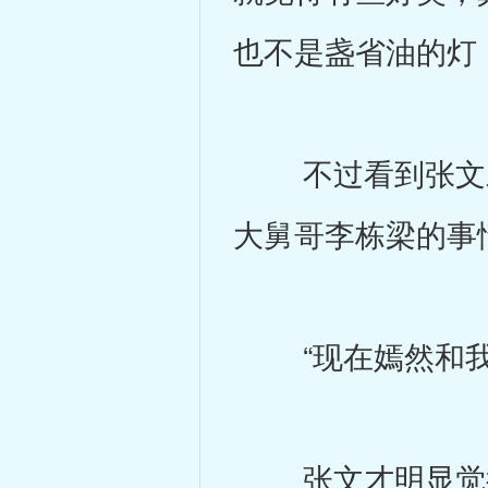
也不是盏省油的灯
不过看到张文才
大舅哥李栋梁的事
“现在嫣然和我那老
张文才明显觉得