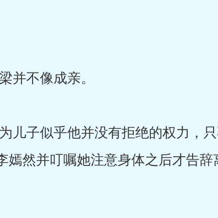
并不像成亲。
儿子似乎他并没有拒绝的权力，只
李嫣然并叮嘱她注意身体之后才告辞