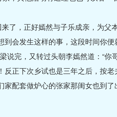
来了，正好嫣然与子乐成亲，为父本
想到会发生这样的事，这段时间你便
栋梁说完，又转过头朝李嫣然道：“你
！反正下次乡试也是三年之后，按老
们家配套做炉心的张家那闺女也到了