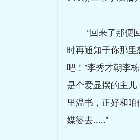
“回来了那便回
时再通知于你那里
吧！”李秀才朝李
是个爱显摆的主儿
里温书，正好和咱
媒婆去.....”