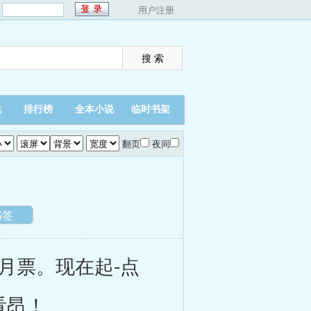
：
用户注册
说
排行榜
全本小说
临时书架
翻页
夜间
书签
月票。现在起-点
看昂！