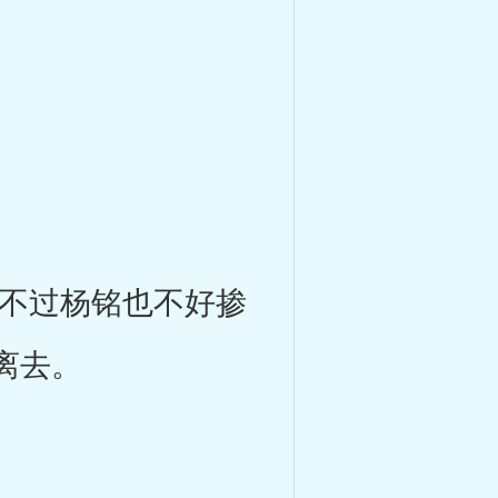
不过杨铭也不好掺
离去。