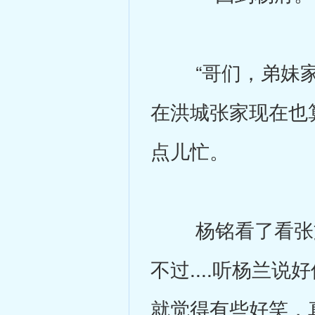
“哥们，弟妹家出
在洪城张家现在也
点儿忙。
杨铭看了看张文
不过....听杨兰
就觉得有些好笑，