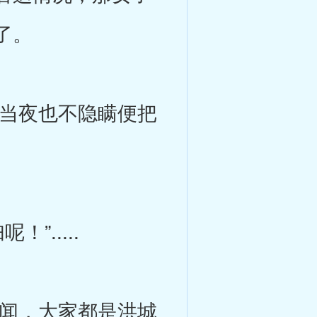
了。
当夜也不隐瞒便把
.....
闻，大家都是洪城