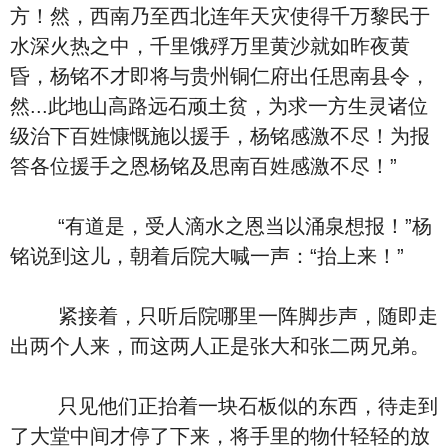
方！然，西南乃至西北连年天灾使得千万黎民于
水深火热之中，千里饿殍万里黄沙就如昨夜黄
昏，杨铭不才即将与贵州铜仁府出任思南县令，
然...此地山高路远石顽土贫，为求一方生灵诸位
级治下百姓慷慨施以援手，杨铭感激不尽！为报
答各位援手之恩杨铭及思南百姓感激不尽！”
“有道是，受人滴水之恩当以涌泉想报！”杨
铭说到这儿，朝着后院大喊一声：“抬上来！”
紧接着，只听后院哪里一阵脚步声，随即走
出两个人来，而这两人正是张大和张二两兄弟。
只见他们正抬着一块石板似的东西，待走到
了大堂中间才停了下来，将手里的物什轻轻的放