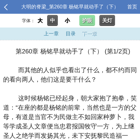
大明的脊梁_第260章 杨铭早就动手了（下）
首页
大
中
小
护眼
关灯
字体：
上一章
目录
下一章
第260章 杨铭早就动手了（下） (第1/2页)
而其他的人似乎也看出了什么，都不约而同
的看向两人，他们这是要干什么？
这时候杨铭已经起身，朝大家抱了抱拳，笑
道：“在座的都是杨铭的前辈，当然也是一方的父
母，有道是当官不为民做主不如回家种萝卜，我
等学成圣人文章便当忠君报国牧守一方，为上继
圣人之绝学而发扬其光，未下安抚黎民造福一