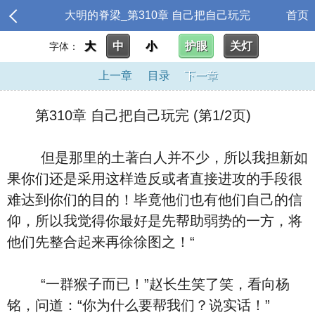
大明的脊梁_第310章 自己把自己玩完
首页
大
中
小
护眼
关灯
字体：
上一章
目录
下一章
第310章 自己把自己玩完 (第1/2页)
但是那里的土著白人并不少，所以我担新如
果你们还是采用这样造反或者直接进攻的手段很
难达到你们的目的！毕竟他们也有他们自己的信
仰，所以我觉得你最好是先帮助弱势的一方，将
他们先整合起来再徐徐图之！“
“一群猴子而已！”赵长生笑了笑，看向杨
铭，问道：“你为什么要帮我们？说实话！”