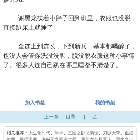
谢黑龙扶着小胖子回到班里，衣服也没脱，
直接趴床上就睡了。
全连上到连长，下到新兵，基本都喝醉了，
也没人会管你洗没洗脚，脱没脱衣服这种小事情
了。很多人连自己趴在哪里睡都不清楚了。
加入书签
我的书架
上一章
目录
下一章
相关推荐：
大生化时代
、
半神
、
三国之卧龙助理
、
刀纵天穹
、
血战
位面
、
最强客卿
、
海贼王之画道大师
、
我的女仆机器人
、
重生之一