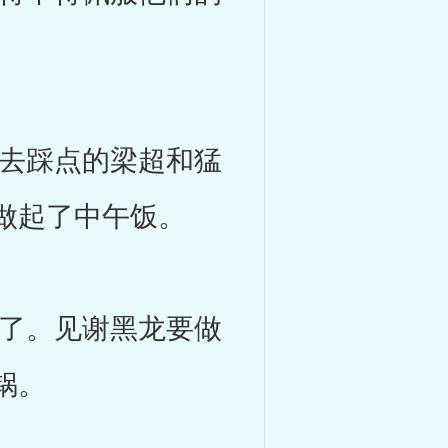
去踩点的梁超和猛
做起了中午饭。
了。见谢黑龙要做
锅。