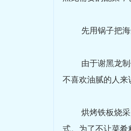
先用锅子把海鲜
由于谢黑龙制作
不喜欢油腻的人来
烘烤铁板烧采用
式。为了不让菜肴