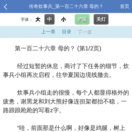
传奇炊事兵_第一百二十六章 母的？
首页
大
中
小
护眼
关灯
字体：
上一章
目录
下一章
第一百二十六章 母的？ (第1/2页)
经过短暂的休息，商讨了下任务的细节，炊
事兵小组再次启程，往华夏国边境线撤去。
炊事兵小组走的很慢，每个人都显得格外的
疲惫，谢黑龙和刘大熊好像连担架都抬不稳，一
路踉踉跄跄的写着z字。
“哇，前面那是什么啊，好像是鸡腿，树上