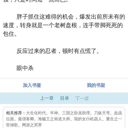
胖子抓住这难得的机会，爆发出前所未有的
速度，转身就是一个老树盘根，连手带脚死死的
包住。
反应过来的忍者，顿时有点慌了。
眼中杀
加入书签
我的书架
上一章
目录
下一章
相关推荐：
大生化时代
、
半神
、
三国之卧龙助理
、
刀纵天穹
、
血战
位面
、
最强客卿
、
海贼王之画道大师
、
我的女仆机器人
、
重生之一
世倾歌
、
网游之冥界