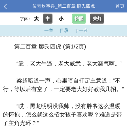
传奇炊事兵_第二百章 廖氏四虎
首页
大
中
小
护眼
关灯
字体：
上一章
目录
下一章
第二百章 廖氏四虎 (第1/2页)
“靠，老大牛逼，老大威武，老大霸气啊。”
梁超暗道一声，心里暗自打定主意道：“不
行，等以后有空了，一定要老大好好教我几招。”
“哎，黑龙明明没我帅，没有胖爷这么温暖
的怀抱，怎么就这么招女孩子喜欢呢？难道是带
了主角光环？”