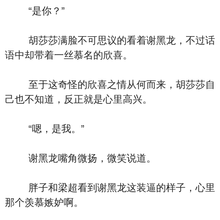
“是你？”
胡莎莎满脸不可思议的看着谢黑龙，不过话
语中却带着一丝慕名的欣喜。
至于这奇怪的欣喜之情从何而来，胡莎莎自
己也不知道，反正就是心里高兴。
“嗯，是我。”
谢黑龙嘴角微扬，微笑说道。
胖子和梁超看到谢黑龙这装逼的样子，心里
那个羡慕嫉妒啊。