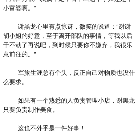
小富婆啊。”
谢黑龙心里有点惊讶，微笑的说道：“谢谢
胡小姐的好意，至于离开部队的事情，等我以后
干不动了再说吧，到时候只要你不嫌弃，我很乐
意前往的。”
军旅生涯总有个头，反正自己对物质也没什
么要求。
如果有一个熟悉的人负责管理小店，谢黑龙
只要负责制作美食。
这也不外乎是一件好事！