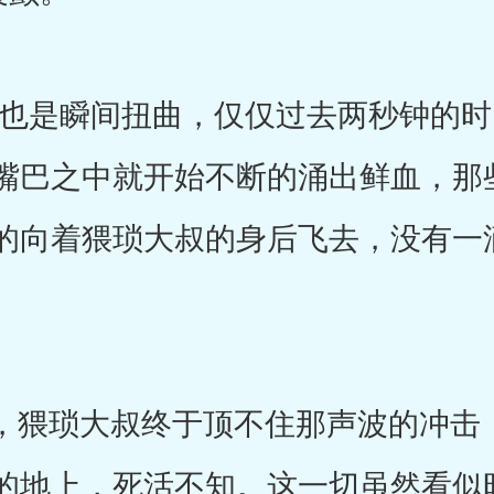
是瞬间扭曲，仅仅过去两秒钟的时
嘴巴之中就开始不断的涌出鲜血，那
的向着猥琐大叔的身后飞去，没有一
猥琐大叔终于顶不住那声波的冲击
的地上，死活不知。这一切虽然看似