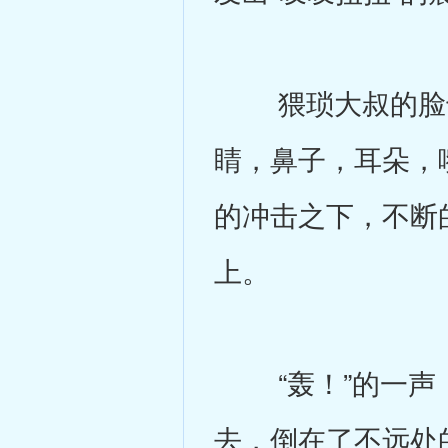
猥琐大叔的脸也
睛，鼻子，耳朵，
的冲击之下，不断
上。
“轰！”的一声，
去，倒在了不远处