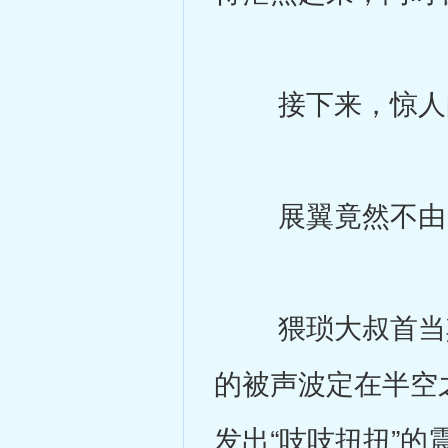
接下来，惊人的
展翼竟然不由自
猥琐大叔首当其
的被声波定在半空
发出“吱吱扭扭”的