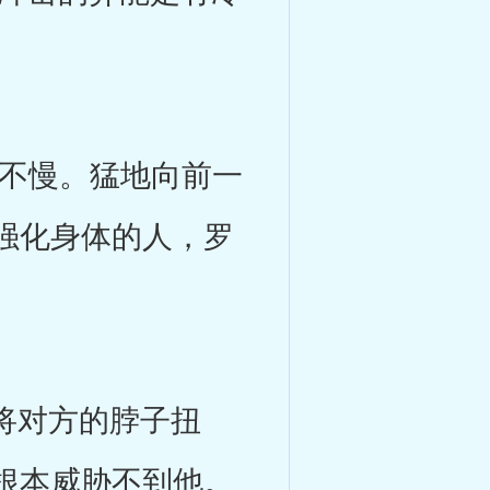
不慢。猛地向前一
强化身体的人，罗
将对方的脖子扭
根本威胁不到他。