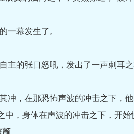
一幕发生了。
主的张口怒吼，发出了一声刺耳之
冲，在那恐怖声波的冲击之下，他
之中，身体在声波的冲击之下，开始
震颤。