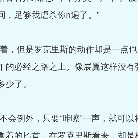
间，足够我虐杀你n遍了。”
，但是罗克里斯的动作却是一点也
年的必经之路之上。像展翼这样没有
多少了。
例外，只要“咔嚓”一声，就可以
拿着的匕首，在罗克里斯看来，却是