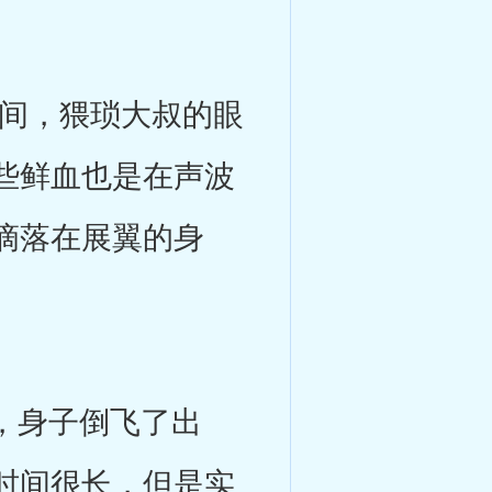
间，猥琐大叔的眼
些鲜血也是在声波
滴落在展翼的身
，身子倒飞了出
时间很长，但是实