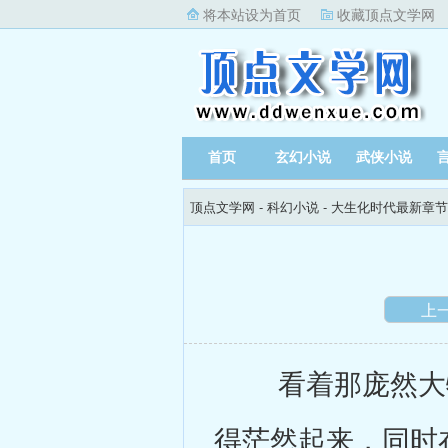
将本站设为首页
收藏顶点文学网
首页
玄幻小说
武侠小说
顶点文学网
-
科幻小说
-
大生化时代最新章节
上
看着那庞然大物
得茫然起来，同时