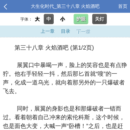
大生化时代_第三十八章 火焰酒吧
首页
大
中
小
护眼
关灯
字体：
上一章
目录
下一章
第三十八章 火焰酒吧 (第1/2页)
展翼口中暴喝一声，脸上的笑容也是有点狰
狞。他右手轻轻一抖，然后那匕首就“嗖”的一
声，化成一道乌光，就向着那另外的一只爆破者
飞去。
同时，展翼的身影也是和那爆破者一错而
过。看着朝着自己冲来的索伦科斯，这个时候，
也是面色大变，大喊一声“卧槽！”之后，也是赶