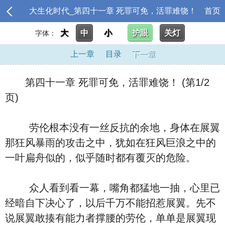
大生化时代_第四十一章 死罪可免，活罪难饶！
首页
大
中
小
护眼
关灯
字体：
上一章
目录
下一章
第四十一章 死罪可免，活罪难饶！ (第1/2
页)
劳伦根本没有一丝反抗的余地，身体在展翼
那狂风暴雨的攻击之中，犹如在狂风巨浪之中的
一叶扁舟似的，似乎随时都有覆灭的危险。
众人看到看一幕，嘴角都猛地一抽，心里已
经暗自下决心了，以后千万不能招惹展翼。先不
说展翼敢揍有能力者撑腰的劳伦，单单是展翼现