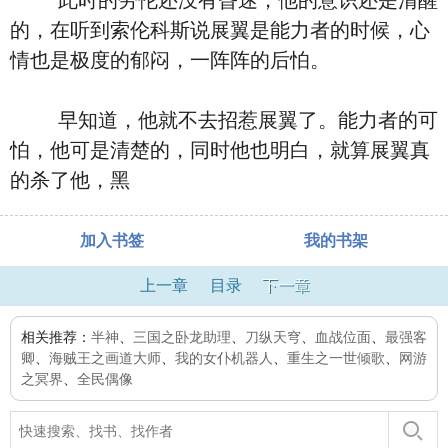
此时的劳伦还没有昏迷，他的意识还是清醒
的，在听到索伦科斯说展翼是能力者的时候，心
情也是极度的郁闷，一阵阵的后怕。
早知道，他就不去招惹展翼了。能力者的可
怕，他可是清楚的，同时他也明白，就算展翼真
的杀了他，黑
加入书签
我的书架
上一章
目录
下一章
相关推荐：
半神
、
三国之卧龙助理
、
刀纵天穹
、
血战位面
、
最强客
卿
、
海贼王之画道大师
、
我的女仆机器人
、
重生之一世倾歌
、
网游
之冥界
、
全民偶像