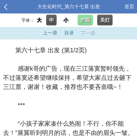
大生化时代_第六十七章 出发
首页
大
中
小
护眼
关灯
字体：
上一章
目录
下一章
第六十七章 出发 (第1/2页)
感谢k哥的广告，现在三江落寞暂时领先，
不过落寞还希望继续保持，希望大家点过去砸下
三江票，谢谢！收藏，推荐也不要吝啬哦~！
***
“小孩子家家凑什么热闹！不行，你不能
去！”展翼听到明月的话，也是不由的眉头一皱。