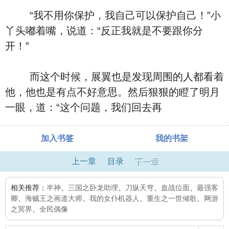
“我不用你保护，我自己可以保护自己！”小
丫头嘟着嘴，说道：“反正我就是不要跟你分
开！”
而这个时候，展翼也是发现周围的人都看着
他，他也是有点不好意思。然后狠狠的瞪了明月
一眼，道：“这个问题，我们回去再
加入书签
我的书架
上一章
目录
下一章
相关推荐：
半神
、
三国之卧龙助理
、
刀纵天穹
、
血战位面
、
最强客
卿
、
海贼王之画道大师
、
我的女仆机器人
、
重生之一世倾歌
、
网游
之冥界
、
全民偶像