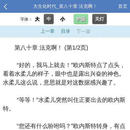
大生化时代_第八十章 法克啊！
首页
大
中
小
护眼
关灯
字体：
上一章
目录
下一章
第八十章 法克啊！ (第1/2页)
“好的，我马上就去！”欧内斯特点了点头，
看着水柔儿的样子，眼中也是露出兴奋的神色。
水柔儿这么说，意思就是对这数据感兴趣了。
“等等！”水柔儿突然叫住正要出去的欧内斯
特。
“您还有什么吩咐吗？”欧内斯特转身，有点