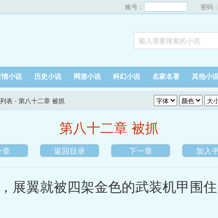
账号：
密码
言情小说
历史小说
网游小说
科幻小说
名家名著
其他小
列表
- 第八十二章 被抓
第八十二章 被抓
一章
返回目录
下一章
加入
展翼就被四架金色的武装机甲围住