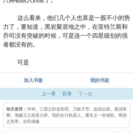
只脚都踏入四星了。
这么看来，他们几个人也算是一股不小的势
力了，要知道，黑岩聚居地之中，在亚特兰斯和
乔司没有突破的时候，可是连一个四星级别的强
者都没有的。
可是
加入书签
我的书架
上一章
目录
下一章
相关推荐：
半神
、
三国之卧龙助理
、
刀纵天穹
、
血战位面
、
最强客
卿
、
海贼王之画道大师
、
我的女仆机器人
、
重生之一世倾歌
、
网游
之冥界
、
全民偶像