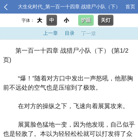
大生化时代_第一百一十四章 战猎尸小队（下）
首页
大
中
小
护眼
关灯
字体：
上一章
目录
下一章
第一百一十四章 战猎尸小队（下） (第1/2
页)
“爆！”随着对方口中发出一声怒吼，他那胸
前不远处的空气也是压缩到了极致。
在对方的操纵之下，飞速向着展翼攻来。
展翼脸色猛地一变，因为他发现，自己似乎
也是轻敌了。本以为轻轻松松就可以打发得了众