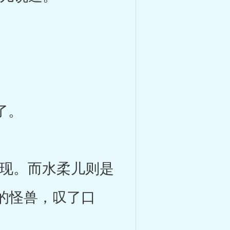
了。
现。而水柔儿则是
的怪兽，叹了口