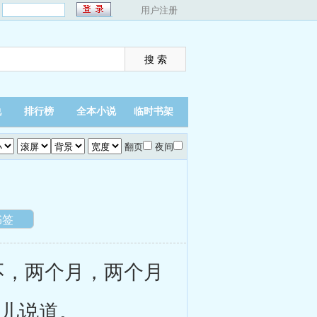
：
用户注册
说
排行榜
全本小说
临时书架
翻页
夜间
书签
，两个月，两个月
柔儿说道。