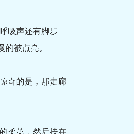
呼吸声还有脚步
慢的被点亮。
惊奇的是，那走廊
的柔荑，然后按在