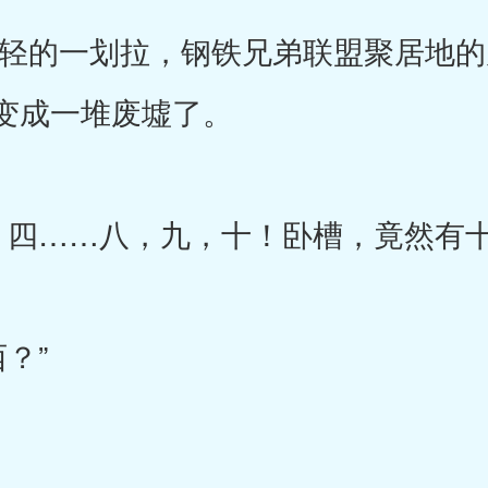
的一划拉，钢铁兄弟联盟聚居地的
变成一堆废墟了。
……八，九，十！卧槽，竟然有十
？”