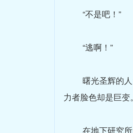
“不是吧！”
“逃啊！”
曙光圣辉的人大
力者脸色却是巨变
在地下研究所的