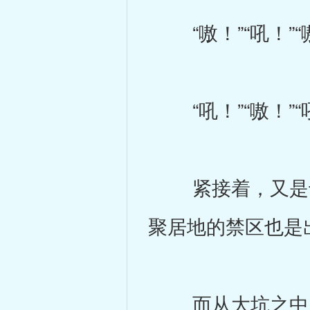
“嗷！”“吼！”“嗷
“吼！”“嗷！”“吼
紧接着，又是十
聚居地的禁区也是
而从大坑之中，跳