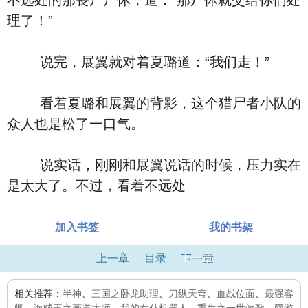
不远处的那丧尸尸体，道：“那尸体就交给你们处
理了！”
说完，展翼就对着夏璐道：“我们走！”
看着夏璐和展翼的背影，这个猎尸者小队的
众人也是松了一口气。
说实话，刚刚和展翼说话的时候，压力实在
是太大了。不过，看着不远处
加入书签
我的书架
上一章
目录
下一章
相关推荐：
半神
、
三国之卧龙助理
、
刀纵天穹
、
血战位面
、
最强客