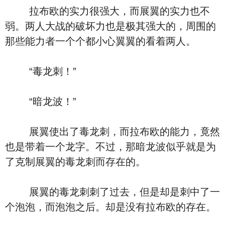
拉布欧的实力很强大，而展翼的实力也不
弱。两人大战的破坏力也是极其强大的，周围的
那些能力者一个个都小心翼翼的看着两人。
“毒龙刺！”
“暗龙波！”
展翼使出了毒龙刺，而拉布欧的能力，竟然
也是带着一个龙字。不过，那暗龙波似乎就是为
了克制展翼的毒龙刺而存在的。
展翼的毒龙刺刺了过去，但是却是刺中了一
个泡泡，而泡泡之后。却是没有拉布欧的存在。