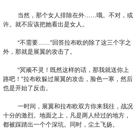
当然，那个女人排除在外……哦。不对，或
许。就不应该把她看出是女人。
“不需要……”回答拉布欧的除了这三个字之
外，那就是展翼的攻击了。
“冥顽不灵！既然这样的话，那我就送你上
路吧！”拉布欧躲过展翼的攻击，脸色一寒，然后
也是开始了反击。
一时间，展翼和拉布欧双方你来我往，战况
十分的激烈。地面之上，凡是两人经过的地方，
都被踩踏出一个个深坑。同时，尘土飞扬。