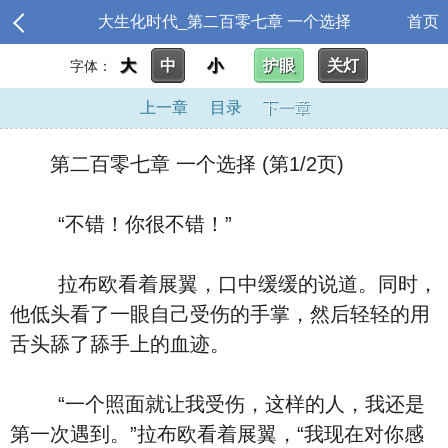
大生化时代_第二百零七章 一个选择
首页
大
中
小
护眼
关灯
字体：
上一章
目录
下一章
第二百零七章 一个选择 (第1/2页)
“不错！你很不错！”
拉布欧看着展翼，口中缓缓的说道。同时，
他低头看了一眼自己受伤的手掌，然后轻轻的用
舌头舔了舔手上的血迹。
“一个照面就让我受伤，这样的人，我还是
第一次遇到。”拉布欧看着展翼，“我现在对你感