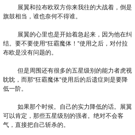
展翼和拉布欧双方你来我往的大战着，倒是
旗鼓相当，谁也奈何不得谁。
展翼的心里也是开始着急起来，因为他在纠
结。要不要使用“狂霸魔体！”使用之后，对付拉
布欧是没有问题的。
但是周围还有很多的五星级别的能力者虎视
眈眈，而那“狂霸魔体”使用后的后遗症则是要降
低一阶。
如果那个时候。自己的实力降低的话。展翼
可以肯定，那些五星级别的强者。绝对不会客
气，直接把自己斩杀的。