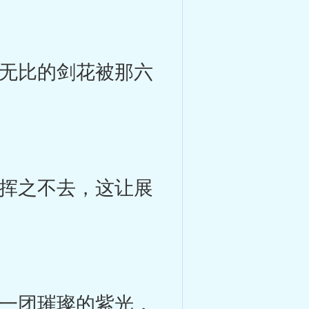
无比的剑花被那六
挥之不去，这让展
一团璀璨的紫光，