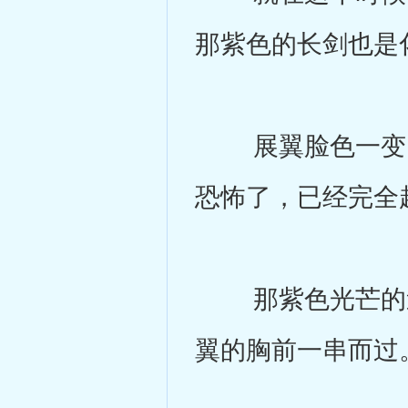
那紫色的长剑也是
展翼脸色一变，
恐怖了，已经完全
那紫色光芒的速
翼的胸前一串而过