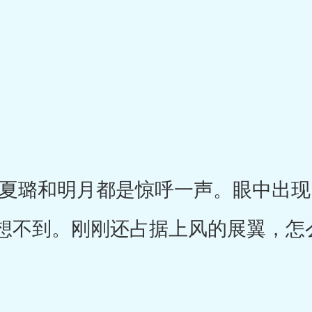
璐和明月都是惊呼一声。眼中出现
想不到。刚刚还占据上风的展翼，怎