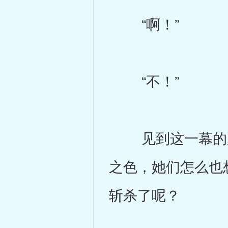
“啊！”
“不！”
见到这一幕的夏
之色，她们怎么也
斩杀了呢？