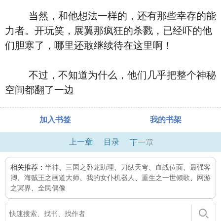
当然，和他想法一样的，还有那些幸存的能
力者。开玩笑，展翼那疯狂的杀戮，已经吓的他
们胆寒了，哪里还敢继续待在这里啊！
不过，不知道为什么，他们几乎把整个神秘
空间都翻了一边
加入书签
我的书架
上一章
目录
下一章
相关推荐：
半神
、
三国之卧龙助理
、
刀纵天穹
、
血战位面
、
最强客
卿
、
海贼王之画道大师
、
我的女仆机器人
、
重生之一世倾歌
、
网游
之冥界
、
全民偶像