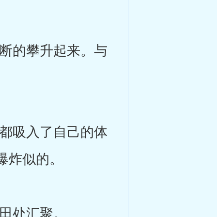
断的攀升起来。与
都吸入了自己的体
爆炸似的。
田处汇聚。