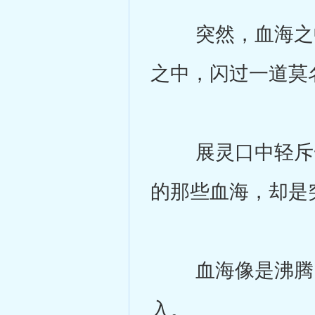
突然，血海之中
之中，闪过一道莫
展灵口中轻斥一
的那些血海，却是
血海像是沸腾了
入。