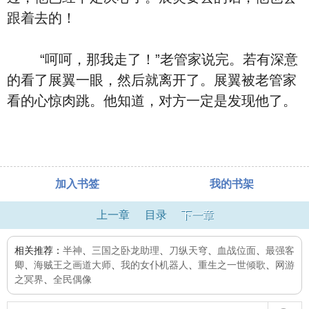
跟着去的！
“呵呵，那我走了！”老管家说完。若有深意
的看了展翼一眼，然后就离开了。展翼被老管家
看的心惊肉跳。他知道，对方一定是发现他了。
加入书签
我的书架
上一章
目录
下一章
相关推荐：
半神
、
三国之卧龙助理
、
刀纵天穹
、
血战位面
、
最强客
卿
、
海贼王之画道大师
、
我的女仆机器人
、
重生之一世倾歌
、
网游
之冥界
、
全民偶像