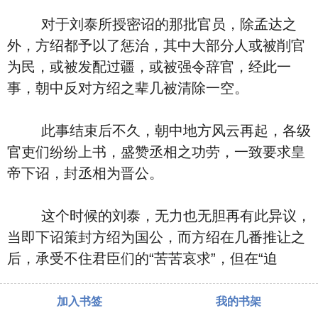
对于刘泰所授密诏的那批官员，除孟达之
外，方绍都予以了惩治，其中大部分人或被削官
为民，或被发配过疆，或被强令辞官，经此一
事，朝中反对方绍之辈几被清除一空。
此事结束后不久，朝中地方风云再起，各级
官吏们纷纷上书，盛赞丞相之功劳，一致要求皇
帝下诏，封丞相为晋公。
这个时候的刘泰，无力也无胆再有此异议，
当即下诏策封方绍为国公，而方绍在几番推让之
后，承受不住君臣们的“苦苦哀求”，但在“迫
加入书签
我的书架