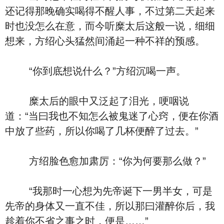
还记得那晚确实喝得不醒人事，不过第二天起来
时也没怎么在意，而今听糜太后这般一说，细细
想来，方绍心头猛然间涌起一种不祥的预感。
“你到底想说什么？”方绍沉喝一声。
糜太后的眼中又泛起了泪光，哽咽说
道：“当曰我也不知怎么被鬼迷了心窍，便在你酒
中放了些药，所以你喝了几杯便醉了过去。”
方绍脸色愈加肃厉：“你为何要那么做？”
“我那时一心想为先帝诞下一男半女，可是
先帝的身体又一直不佳，所以那曰灌醉你后，我
趁着你不省之事之时，便是……”