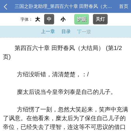
三国之卧龙助理_第四百六十章 田野春风（大结局）
首页
大
中
小
护眼
关灯
字体：
上一章
目录
下一章
第四百六十章 田野春风（大结局） (第1/2
页)
方绍没听错，清清楚楚，：/
糜太后说当今皇帝刘泰是自己的儿子。
方绍愣了一刻，忽然大笑起来，笑声中充满
了讽意。在他看来，糜太后为了保住自己儿子的
帝位，已经失去了理智，连这等不可思议的借口