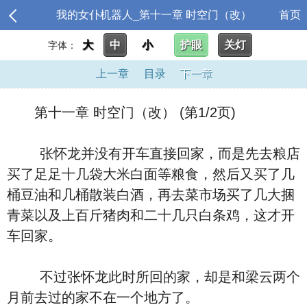
我的女仆机器人_第十一章 时空门（改）
首页
大
中
小
护眼
关灯
字体：
上一章
目录
下一章
第十一章 时空门（改） (第1/2页)
张怀龙并没有开车直接回家，而是先去粮店
买了足足十几袋大米白面等粮食，然后又买了几
桶豆油和几桶散装白酒，再去菜市场买了几大捆
青菜以及上百斤猪肉和二十几只白条鸡，这才开
车回家。
不过张怀龙此时所回的家，却是和梁云两个
月前去过的家不在一个地方了。