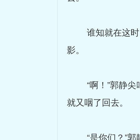
谁知就在这时，
影。
“啊！”郭静尖叫
就又咽了回去。
“是你们？”郭静