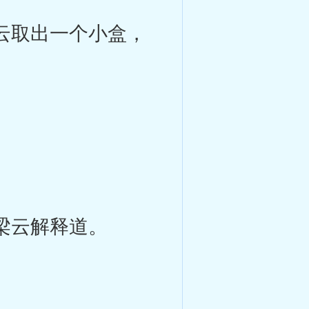
云取出一个小盒，
梁云解释道。
。