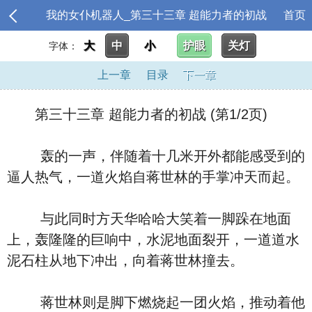
我的女仆机器人_第三十三章 超能力者的初战
首页
大
中
小
护眼
关灯
字体：
上一章
目录
下一章
第三十三章 超能力者的初战 (第1/2页)
轰的一声，伴随着十几米开外都能感受到的
逼人热气，一道火焰自蒋世林的手掌冲天而起。
与此同时方天华哈哈大笑着一脚跺在地面
上，轰隆隆的巨响中，水泥地面裂开，一道道水
泥石柱从地下冲出，向着蒋世林撞去。
蒋世林则是脚下燃烧起一团火焰，推动着他