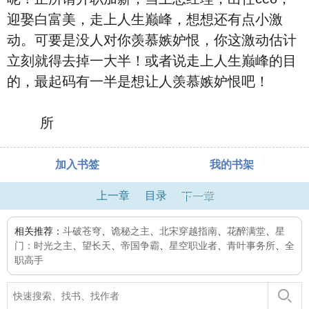
迎娶白富美，走上人生巅峰，想想还有点小激
动。可要是没人对你羡慕嫉妒恨，你这激动估计
立刻就得去掉一大半！或者说走上人生巅峰的目
的，最起码有一半是想让人羡慕嫉妒恨吧！
所
加入书签
我的书架
上一章
目录
下一章
相关推荐：
斗破苍穹
、
诡秘之主
、
北宋穿越指南
、
花醉满堂
、
星
门：时光之主
、
望长天
、
帝国争霸
、
星空职业者
、
青叶事务所
、
全
职高手