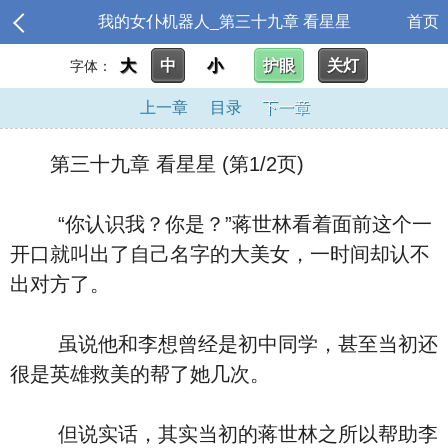
我的女仆机器人_第三十九章 看星星
首页
大
中
小
护眼
关灯
字体：
上一章
目录
下一章
第三十九章 看星星 (第1/2页)
“你认识我？你是？”蒋世林看着面前这个一
开口就叫出了自己名字的大美女，一时间却认不
出对方了。
虽说他和李想曾经是初中同学，甚至当初还
很是英雄救美的帮了她几次。
但说实话，其实当初的蒋世林之所以帮助李