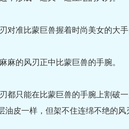
对准比蒙巨兽握着时尚美女的大手
麻的风刃正中比蒙巨兽的手腕。
都只能在比蒙巨兽的手腕上割破一
层油皮一样，但架不住连绵不绝的风
。