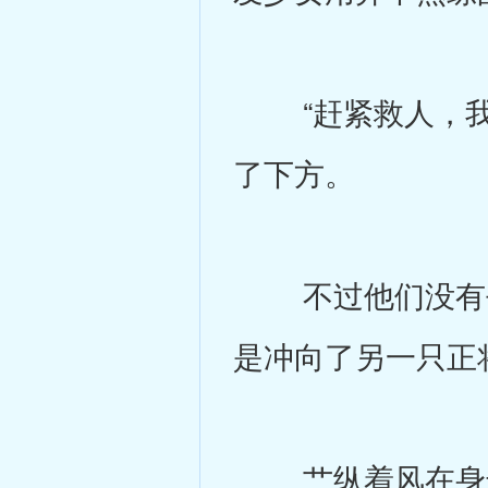
“赶紧救人，我去
了下方。
不过他们没有去
是冲向了另一只正
艹纵着风在身边