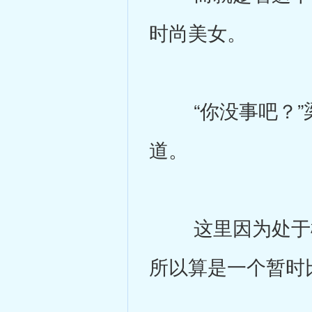
时尚美女。
“你没事吧？”梁
道。
这里因为处于楼
所以算是一个暂时