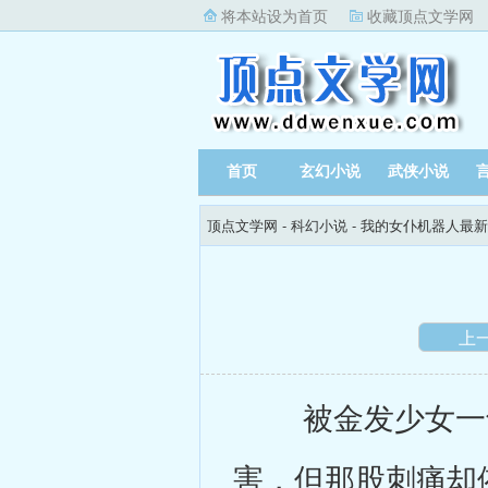
将本站设为首页
收藏顶点文学网
首页
玄幻小说
武侠小说
顶点文学网
-
科幻小说
-
我的女仆机器人最新
上
被金发少女一剑
害，但那股刺痛却