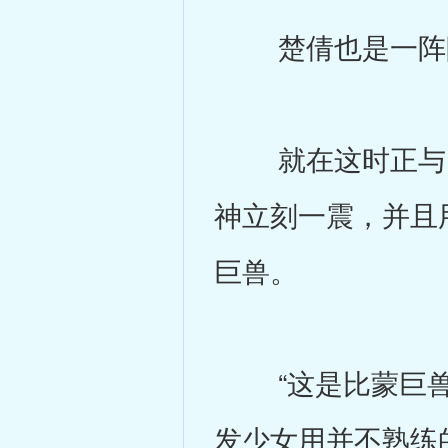
楚倩也是一阵阵
就在这时正与比
神立刻一震，并且
巨兽。
“这是比蒙巨兽，
发少女用并不熟练