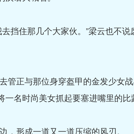
挡住那几个大家伙。”梁云也不说
管正与那位身穿盔甲的金发少女战
将一名时尚美女抓起要塞进嘴里的比
，形成一道又一道压缩的风刃。