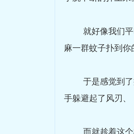
就好像我们平时
麻一群蚊子扑到你
于是感觉到了疼
手躲避起了风刃、
而就趁着这个机