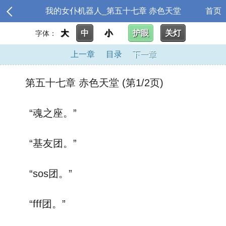
我的女仆机器人_第五十七章 赤色天堂
首页
大
中
小
护眼
关灯
字体：
上一章
目录
下一章
第五十七章 赤色天堂 (第1/2页)
“魂之座。”
“基友团。”
“sos团。”
“fff团。”