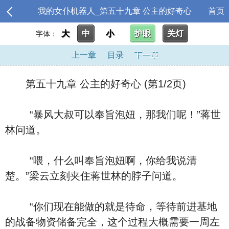
我的女仆机器人_第五十九章 公主的好奇心
首页
大
中
小
护眼
关灯
字体：
上一章
目录
下一章
第五十九章 公主的好奇心 (第1/2页)
“暴风大叔可以奉旨泡妞，那我们呢！”蒋世
林问道。
“喂，什么叫奉旨泡妞啊，你给我说清
楚。”梁云立刻夹住蒋世林的脖子问道。
“你们现在能做的就是待命，等待前进基地
的战备物资储备完全，这个过程大概需要一周左