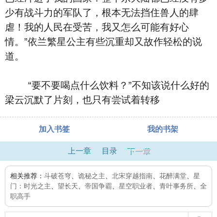
少有战斗力的军队了，根本无法挡住兽人的肆
虐！我的人民在受苦，我又怎么可能有好心
情。”依兰繁星公主有些沉重却又故作轻松的说
道。
“要不要喝点什么饮料？”不知该说什么好的
梁云沉默了片刻，也只有尝试着转移
加入书签
我的书架
上一章
目录
下一章
相关推荐：
斗破苍穹
、
诡秘之主
、
北宋穿越指南
、
花醉满堂
、
星
门：时光之主
、
望长天
、
帝国争霸
、
星空职业者
、
青叶事务所
、
全
职高手